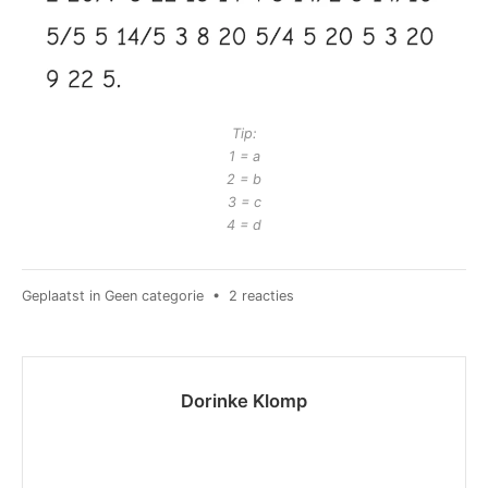
Tip:
1 = a
2 = b
3 = c
4 = d
op
Geplaatst in
Geen categorie
•
2 reacties
Welpen
opkomst
16
januari
Dorinke Klomp