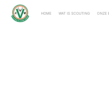
Ga
naar
HOME
WAT IS SCOUTING
ONZE 
de
inhoud
SCOUTING LOENEN